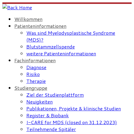
Skip
to
Willkommen
content
Patienteninformationen
Was sind Myelodysplastische Syndrome
(MDS)?
Blutstammzellspende
weitere Patienteninformationen
Fachinformationen
Diagnose
Risiko
Therapie
Studiengruppe
Ziel der Studienplattform
Neuigkeiten
Publikationen, Projekte & klinische Studien
Register & Biobank
I-CARE for MDS (closed on 31.12.2023)
Teilnehmende Spitäler